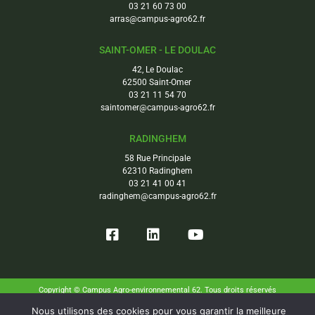
03 21 60 73 00
arras@campus-agro62.fr
SAINT-OMER - LE DOULAC
42, Le Doulac
62500 Saint-Omer
03 21 11 54 70
saintomer@campus-agro62.fr
RADINGHEM
58 Rue Principale
62310 Radinghem
03 21 41 00 41
radinghem@campus-agro62.fr
Copyright © Campus Agro-environnemental 62. Tous droits réservés
Confidentialité
Nous utilisons des cookies pour vous garantir la meilleure