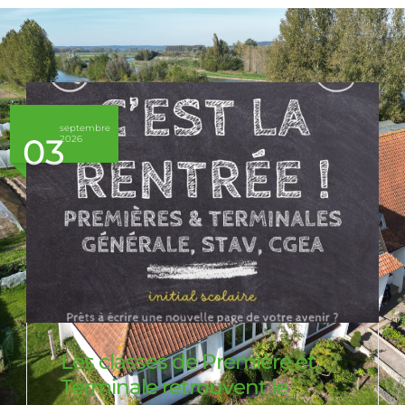
Site de
AGENDA :
Radinghem
Cliquer ici
septembre
03
2026
Les classes de Première et
Terminale retrouvent le