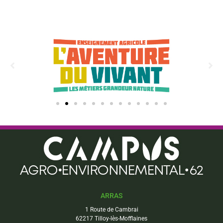
ARRAS
1 Route de Cambrai
62217 Tilloy-lès-Mofflaines