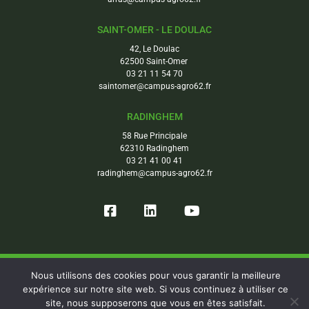
SAINT-OMER - LE DOULAC
42, Le Doulac
62500 Saint-Omer
03 21 11 54 70
saintomer@campus-agro62.fr
RADINGHEM
58 Rue Principale
62310 Radinghem
03 21 41 00 41
radinghem@campus-agro62.fr
Copyright © Campus Agro-environnemental 62. Tous droits réservés
Nous utilisons des cookies pour vous garantir la meilleure
Confidentialité
expérience sur notre site web. Si vous continuez à utiliser ce
Mentions légales
site, nous supposerons que vous en êtes satisfait.
Gestion des cookies