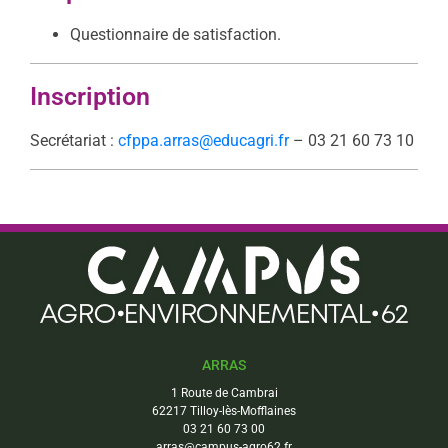
Questionnaire de satisfaction.
Inscription
Secrétariat :
cfppa.arras@educagri.fr
– 03 21 60 73 10
ARRAS
1 Route de Cambrai
62217 Tilloy-lès-Mofflaines
03 21 60 73 00
arras@campus-agro62.fr