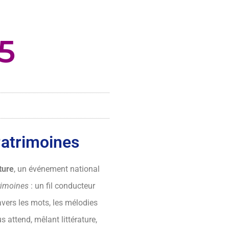
5
Patrimoines
ture
, un événement national
rimoines
: un fil conducteur
avers les mots, les mélodies
s attend, mêlant littérature,