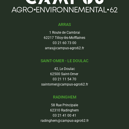
ARRAS
1 Route de Cambrai
62217 Tilloy-lès-Mofflaines
03 21 60 73 00
arras@campus-agro62.fr
SAINT-OMER - LE DOULAC
42, Le Doulac
62500 Saint-Omer
03 21 11 54 70
saintomer@campus-agro62.fr
RADINGHEM
58 Rue Principale
62310 Radinghem
03 21 41 00 41
radinghem@campus-agro62.fr