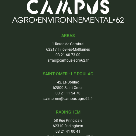
ARRAS
1 Route de Cambrai
62217 Tilloy-lès-Mofflaines
03 21 60 73 00
arras@campus-agro62.fr
SAINT-OMER - LE DOULAC
42, Le Doulac
62500 Saint-Omer
03 21 11 54 70
saintomer@campus-agro62.fr
RADINGHEM
58 Rue Principale
62310 Radinghem
03 21 41 00 41