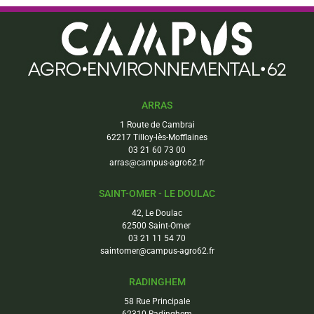
ARRAS
1 Route de Cambrai
62217 Tilloy-lès-Mofflaines
03 21 60 73 00
arras@campus-agro62.fr
SAINT-OMER - LE DOULAC
42, Le Doulac
62500 Saint-Omer
03 21 11 54 70
saintomer@campus-agro62.fr
RADINGHEM
58 Rue Principale
62310 Radinghem