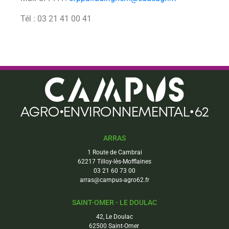
Tél : 03 21 41 00 41
ARRAS
1 Route de Cambrai
62217 Tilloy-lès-Mofflaines
03 21 60 73 00
arras@campus-agro62.fr
SAINT-OMER - LE DOULAC
42, Le Doulac
62500 Saint-Omer