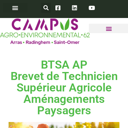
INFOS PRATIQUES
TAXE D’APPRENTISSAGE
ACCÈS ENT YPAREO
BTSA AP
Brevet de Technicien
Supérieur Agricole
Aménagements
Paysagers