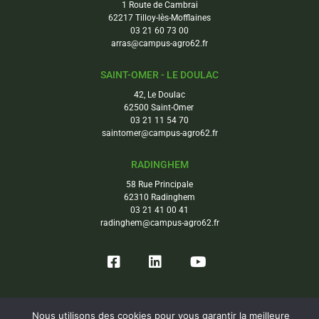
1 Route de Cambrai
62217 Tilloy-lès-Mofflaines
03 21 60 73 00
arras@campus-agro62.fr
SAINT-OMER - LE DOULAC
42, Le Doulac
62500 Saint-Omer
03 21 11 54 70
saintomer@campus-agro62.fr
RADINGHEM
58 Rue Principale
62310 Radinghem
03 21 41 00 41
radinghem@campus-agro62.fr
Nous utilisons des cookies pour vous garantir la meilleure
Copyright © Campus Agro-environnemental 62. Tous droits réservés