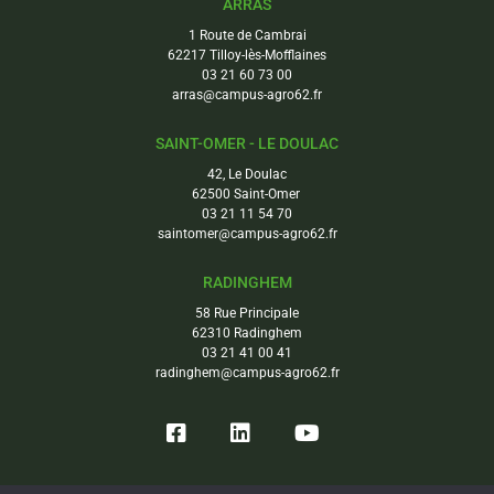
ARRAS
1 Route de Cambrai
62217 Tilloy-lès-Mofflaines
03 21 60 73 00
arras@campus-agro62.fr
SAINT-OMER - LE DOULAC
42, Le Doulac
62500 Saint-Omer
03 21 11 54 70
saintomer@campus-agro62.fr
RADINGHEM
58 Rue Principale
62310 Radinghem
03 21 41 00 41
radinghem@campus-agro62.fr