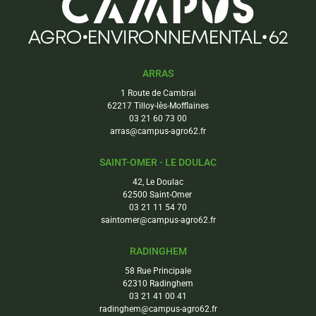
ARRAS
1 Route de Cambrai
62217 Tilloy-lès-Mofflaines
03 21 60 73 00
arras@campus-agro62.fr
SAINT-OMER - LE DOULAC
42, Le Doulac
62500 Saint-Omer
03 21 11 54 70
saintomer@campus-agro62.fr
RADINGHEM
58 Rue Principale
62310 Radinghem
03 21 41 00 41
radinghem@campus-agro62.fr