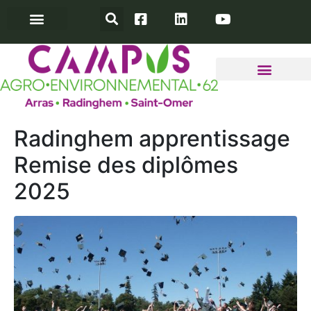
INFOS PRATIQUES
TAXE D’APPRENTISSAGE
ACCÈS ENT YPAREO
Radinghem apprentissage
Remise des diplômes
2025